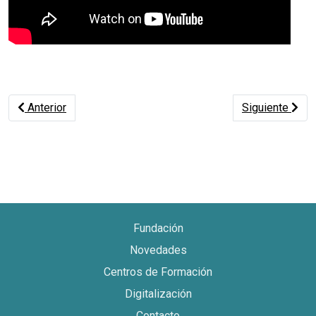
Artículo anterior: Reviví la presentación del informe: "El deba
Artículo sig
Anterior
Siguiente
Fundación
Novedades
Centros de Formación
Digitalización
Contacto